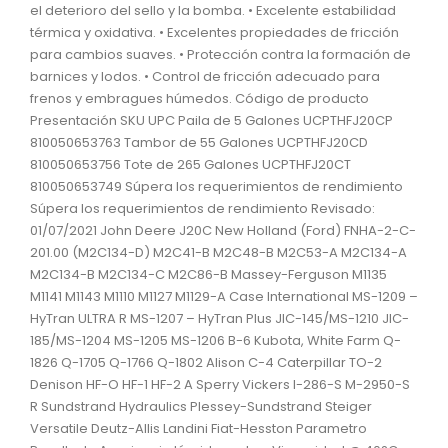
el deterioro del sello y la bomba. • Excelente estabilidad
térmica y oxidativa. • Excelentes propiedades de fricción
para cambios suaves. • Protección contra la formación de
barnices y lodos. • Control de fricción adecuado para
frenos y embragues húmedos. Código de producto
Presentación SKU UPC Paila de 5 Galones UCPTHFJ20CP
810050653763 Tambor de 55 Galones UCPTHFJ20CD
810050653756 Tote de 265 Galones UCPTHFJ20CT
810050653749 Súpera los requerimientos de rendimiento
Súpera los requerimientos de rendimiento Revisado:
01/07/2021 John Deere J20C New Holland (Ford) FNHA-2-C-
201.00 (M2C134-D) M2C41-B M2C48-B M2C53-A M2C134-A
M2C134-B M2C134-C M2C86-B Massey-Ferguson M1135
M1141 M1143 M1110 M1127 M1129-A Case International MS-1209 –
HyTran ULTRA R MS-1207 – HyTran Plus JIC-145/MS-1210 JIC-
185/MS-1204 MS-1205 MS-1206 B-6 Kubota, White Farm Q-
1826 Q-1705 Q-1766 Q-1802 Alison C-4 Caterpillar TO-2
Denison HF-O HF-1 HF-2 A Sperry Vickers I-286-S M-2950-S
R Sundstrand Hydraulics Plessey-Sundstrand Steiger
Versatile Deutz-Allis Landini Fiat-Hesston Parametro