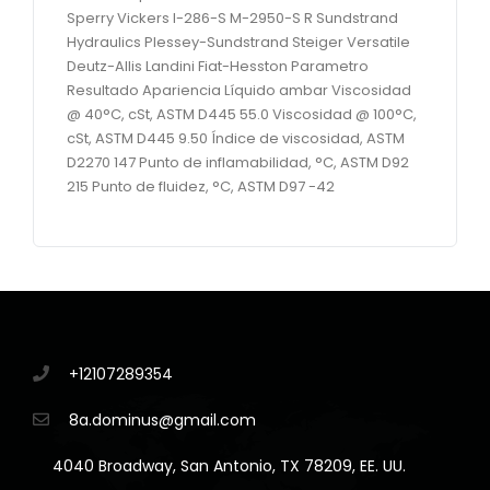
Sperry Vickers I-286-S M-2950-S R Sundstrand
Hydraulics Plessey-Sundstrand Steiger Versatile
Deutz-Allis Landini Fiat-Hesston Parametro
Resultado Apariencia Líquido ambar Viscosidad
@ 40°C, cSt, ASTM D445 55.0 Viscosidad @ 100°C,
cSt, ASTM D445 9.50 Índice de viscosidad, ASTM
D2270 147 Punto de inflamabilidad, °C, ASTM D92
215 Punto de fluidez, °C, ASTM D97 -42
+12107289354
8a.dominus@gmail.com
4040 Broadway, San Antonio, TX 78209, EE. UU.