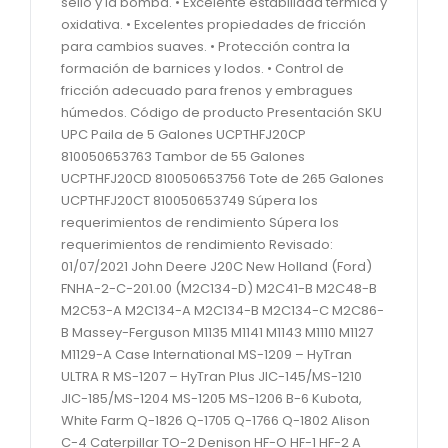
sello y la bomba. • Excelente estabilidad térmica y
oxidativa. • Excelentes propiedades de fricción
para cambios suaves. • Protección contra la
formación de barnices y lodos. • Control de
fricción adecuado para frenos y embragues
húmedos. Código de producto Presentación SKU
UPC Paila de 5 Galones UCPTHFJ20CP
810050653763 Tambor de 55 Galones
UCPTHFJ20CD 810050653756 Tote de 265 Galones
UCPTHFJ20CT 810050653749 Súpera los
requerimientos de rendimiento Súpera los
requerimientos de rendimiento Revisado:
01/07/2021 John Deere J20C New Holland (Ford)
FNHA-2-C-201.00 (M2C134-D) M2C41-B M2C48-B
M2C53-A M2C134-A M2C134-B M2C134-C M2C86-
B Massey-Ferguson M1135 M1141 M1143 M1110 M1127
M1129-A Case International MS-1209 – HyTran
ULTRA R MS-1207 – HyTran Plus JIC-145/MS-1210
JIC-185/MS-1204 MS-1205 MS-1206 B-6 Kubota,
White Farm Q-1826 Q-1705 Q-1766 Q-1802 Alison
C-4 Caterpillar TO-2 Denison HF-O HF-1 HF-2 A