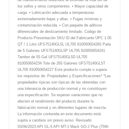
los sellos y otros componentes. • Mayor capacidad de
carga. • Lubricación adecuada a temperaturas
extremadamente bajas y altas. • Fugas mínimas y
contaminación reducida. • Con paquete de aditivos
diferenciales de deslizamiento limitado. Código de
Producto Presentación SKU ID del Fabricante UPC 1.05
QT / 1 Litro UFS75140GL5L UL705 810050654265 Paila
de 5 Galones UFS75140GL5P UL705 810050654241
Tambor de 55 Gal UFS75140GL5D UL705
810050654234 Tote de 265 Galones UFS75140GL5T
UL705 810050654227 Este producto cumple o supera
los requisitos de: Propiedades y Especificaciones* *Las
propiedades típicas son típicas de las obtenidas con
una tolerancia de producción normal y no constituyen
una especificación. Se esperan variaciones que no
afecten el rendimiento del producto durante la
fabricación normal y en diferentes lugares de mezcla.
La información contenida en este documento está
sujeta a cambios sin previo aviso. Revisado:
03/06/2023 API GL-5 API MT-1 Mack GO-J Plus (75W-