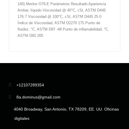
140) Meritor O76-E Parámetros Resultado Apariencia
Ambar, líquido Viscosidad @ 40°C, cSt, ASTM D445
176.7 Viscosidad @ 100°C, cSt, ASTM D445 25.0
Índice de Viscosidad, ASTM D2270 175 Punto de
fluidez, °C, ASTM D97 -48 Punto de inflamabilidad, °C,
ASTM D92 205
+12107289354
8a.dominus@gmail.com
4040 Broadway, San Antonio, TX 78209, EE. UU. Oficinas
digitales