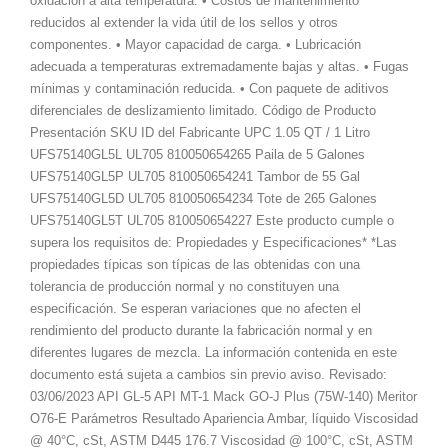
oxidación a alta temperatura. • Costos de mantenimiento
reducidos al extender la vida útil de los sellos y otros
componentes. • Mayor capacidad de carga. • Lubricación
adecuada a temperaturas extremadamente bajas y altas. • Fugas
mínimas y contaminación reducida. • Con paquete de aditivos
diferenciales de deslizamiento limitado. Código de Producto
Presentación SKU ID del Fabricante UPC 1.05 QT / 1 Litro
UFS75140GL5L UL705 810050654265 Paila de 5 Galones
UFS75140GL5P UL705 810050654241 Tambor de 55 Gal
UFS75140GL5D UL705 810050654234 Tote de 265 Galones
UFS75140GL5T UL705 810050654227 Este producto cumple o
supera los requisitos de: Propiedades y Especificaciones* *Las
propiedades típicas son típicas de las obtenidas con una
tolerancia de producción normal y no constituyen una
especificación. Se esperan variaciones que no afecten el
rendimiento del producto durante la fabricación normal y en
diferentes lugares de mezcla. La información contenida en este
documento está sujeta a cambios sin previo aviso. Revisado:
03/06/2023 API GL-5 API MT-1 Mack GO-J Plus (75W-140) Meritor
O76-E Parámetros Resultado Apariencia Ambar, líquido Viscosidad
@ 40°C, cSt, ASTM D445 176.7 Viscosidad @ 100°C, cSt, ASTM