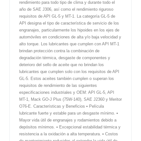
rendimiento para todo tipo de clima y durante todo el
año de SAE J306, así como el rendimiento riguroso
requisitos de API GL-5 y MT-1. La categoría GL-5 de
API designa el tipo de característica de servicio de los
engranajes, particularmente los hipoides en los ejes de
automóviles en condiciones de alta y/o baja velocidad y
alto torque. Los lubricantes que cumplen con API MT-1
brindan protección contra la combinación de
degradación térmica, desgaste de componentes y
deterioro del sello de aceite que no brindan los
lubricantes que cumplen solo con los requisitos de API
GL-5. Estos aceites también cumplen o superan los
requisitos de rendimiento de las siguientes
especificaciones industriales y OEM: API GL-5, API
MT-1, Mack GO-J Plus (75W-140), SAE J2360 y Meritor
O76-E. Características y Beneficios • Película
lubricante fuerte y estable para un desgaste mínimo. •
Mayor vida útil de engranajes y rodamientos debido a
depósitos mínimos. • Excepcional estabilidad térmica y
resistencia a la oxidación a alta temperatura. • Costos
de mantenimiento reducidos al extender la vida útil de