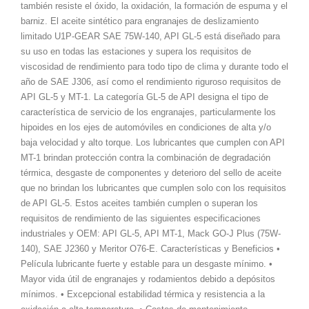
también resiste el óxido, la oxidación, la formación de espuma y el
barniz. El aceite sintético para engranajes de deslizamiento
limitado U1P-GEAR SAE 75W-140, API GL-5 está diseñado para
su uso en todas las estaciones y supera los requisitos de
viscosidad de rendimiento para todo tipo de clima y durante todo el
año de SAE J306, así como el rendimiento riguroso requisitos de
API GL-5 y MT-1. La categoría GL-5 de API designa el tipo de
característica de servicio de los engranajes, particularmente los
hipoides en los ejes de automóviles en condiciones de alta y/o
baja velocidad y alto torque. Los lubricantes que cumplen con API
MT-1 brindan protección contra la combinación de degradación
térmica, desgaste de componentes y deterioro del sello de aceite
que no brindan los lubricantes que cumplen solo con los requisitos
de API GL-5. Estos aceites también cumplen o superan los
requisitos de rendimiento de las siguientes especificaciones
industriales y OEM: API GL-5, API MT-1, Mack GO-J Plus (75W-
140), SAE J2360 y Meritor O76-E. Características y Beneficios •
Película lubricante fuerte y estable para un desgaste mínimo. •
Mayor vida útil de engranajes y rodamientos debido a depósitos
mínimos. • Excepcional estabilidad térmica y resistencia a la