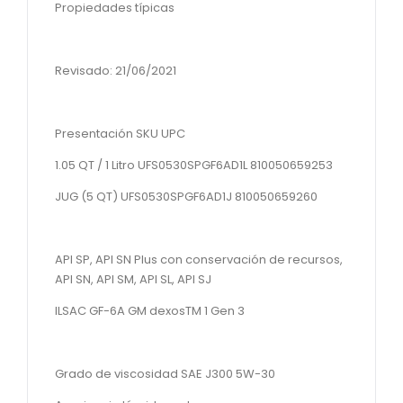
Propiedades típicas
Revisado: 21/06/2021
Presentación SKU UPC
1.05 QT / 1 Litro UFS0530SPGF6AD1L 810050659253
JUG (5 QT) UFS0530SPGF6AD1J 810050659260
API SP, API SN Plus con conservación de recursos,
API SN, API SM, API SL, API SJ
ILSAC GF-6A GM dexosTM 1 Gen 3
Grado de viscosidad SAE J300 5W-30