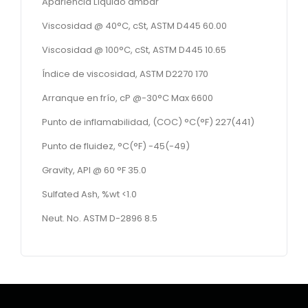
Apariencia Líquido ambar
Viscosidad @ 40°C, cSt, ASTM D445 60.00
Viscosidad @ 100°C, cSt, ASTM D445 10.65
Índice de viscosidad, ASTM D2270 170
Arranque en frío, cP @-30°C Max 6600
Punto de inflamabilidad, (COC) °C(°F) 227(441)
Punto de fluidez, °C(°F) -45(-49)
Gravity, API @ 60 °F 35.0
Sulfated Ash, %wt <1.0
Neut. No. ASTM D-2896 8.5