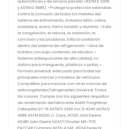
automotrices y de servicio pesado (ASTM D 3306
y ASTM D 4985). • Protege la protección extendida
contra la corrosión de todos los metales del
sistema de enfriamiento, incluidos latón, cobre,
soldadura, acero, hierro fundido y aluminio. • Evita
la congelación, el rebose, la oxidación, la
corrosión y las picaduras. Evita la cavitación
dentro del sistema de refrigeración. • Libre de
fosfatos con bajo contenido de silicatos. •
Sistema antiespumante de alta calidad, no
dañino para mangueras, plásticos o juntas. •
Fórmula universal. Adecuado para todas las
principales marcas y modelos de vehículos.
Compatible para mezclar con otras marcas de
anticongelantes/refrigerantes Universal. Todos
los colores. Cumple con los siguientes requisitos
de rendimiento del fabricante AAMV Freightliner
Caterpillar EC-15 ASTM D 3306 incl. D 4340 ASTM D
4985 ASTM D6210 J.I. Case JIC501 John Deere
H24B1 John Deere H24C1 Chrysler MS-7170
PACCAR Cummins 90T8-4 SAE JI1034 Federal