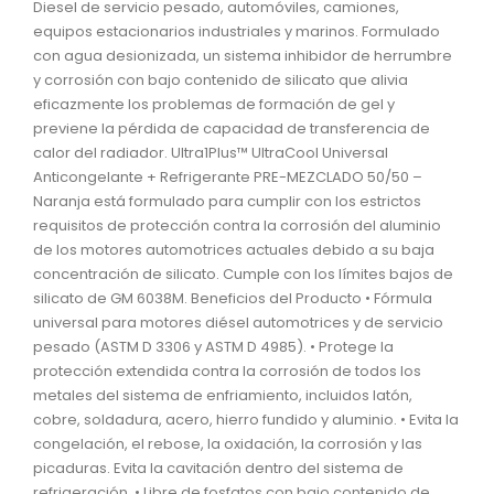
Diesel de servicio pesado, automóviles, camiones,
equipos estacionarios industriales y marinos. Formulado
con agua desionizada, un sistema inhibidor de herrumbre
y corrosión con bajo contenido de silicato que alivia
eficazmente los problemas de formación de gel y
previene la pérdida de capacidad de transferencia de
calor del radiador. Ultra1Plus™ UltraCool Universal
Anticongelante + Refrigerante PRE-MEZCLADO 50/50 –
Naranja está formulado para cumplir con los estrictos
requisitos de protección contra la corrosión del aluminio
de los motores automotrices actuales debido a su baja
concentración de silicato. Cumple con los límites bajos de
silicato de GM 6038M. Beneficios del Producto • Fórmula
universal para motores diésel automotrices y de servicio
pesado (ASTM D 3306 y ASTM D 4985). • Protege la
protección extendida contra la corrosión de todos los
metales del sistema de enfriamiento, incluidos latón,
cobre, soldadura, acero, hierro fundido y aluminio. • Evita la
congelación, el rebose, la oxidación, la corrosión y las
picaduras. Evita la cavitación dentro del sistema de
refrigeración. • Libre de fosfatos con bajo contenido de