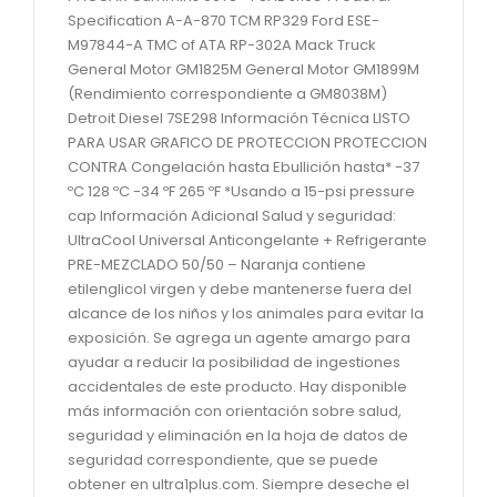
Specification A-A-870 TCM RP329 Ford ESE-
M97844-A TMC of ATA RP-302A Mack Truck
General Motor GM1825M General Motor GM1899M
(Rendimiento correspondiente a GM8038M)
Detroit Diesel 7SE298 Información Técnica LISTO
PARA USAR GRAFICO DE PROTECCION PROTECCION
CONTRA Congelación hasta Ebullición hasta* -37
ºC 128 ºC -34 ºF 265 ºF *Usando a 15-psi pressure
cap Información Adicional Salud y seguridad:
UltraCool Universal Anticongelante + Refrigerante
PRE-MEZCLADO 50/50 – Naranja contiene
etilenglicol virgen y debe mantenerse fuera del
alcance de los niños y los animales para evitar la
exposición. Se agrega un agente amargo para
ayudar a reducir la posibilidad de ingestiones
accidentales de este producto. Hay disponible
más información con orientación sobre salud,
seguridad y eliminación en la hoja de datos de
seguridad correspondiente, que se puede
obtener en ultra1plus.com. Siempre deseche el