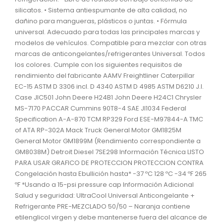
silicatos. • Sistema antiespumante de alta calidad, no
dañino para mangueras, plásticos o juntas. • Fórmula
universal. Adecuado para todas las principales marcas y
modelos de vehículos. Compatible para mezclar con otras
marcas de anticongelantes/refrigerantes Universal. Todos
los colores. Cumple con los siguientes requisitos de
rendimiento del fabricante AAMV Freightliner Caterpillar
EC-15 ASTM D 3306 incl. D 4340 ASTM D 4985 ASTM D6210 J.I.
Case JIC501 John Deere H24B1 John Deere H24C1 Chrysler
MS-7170 PACCAR Cummins 90T8-4 SAE JI1034 Federal
Specification A-A-870 TCM RP329 Ford ESE-M97844-A TMC
of ATA RP-302A Mack Truck General Motor GM1825M
General Motor GM1899M (Rendimiento correspondiente a
GM8038M) Detroit Diesel 7SE298 Información Técnica LISTO
PARA USAR GRAFICO DE PROTECCION PROTECCION CONTRA
Congelación hasta Ebullición hasta* -37 ºC 128 ºC -34 ºF 265
ºF *Usando a 15-psi pressure cap Información Adicional
Salud y seguridad: UltraCool Universal Anticongelante +
Refrigerante PRE-MEZCLADO 50/50 – Naranja contiene
etilenglicol virgen y debe mantenerse fuera del alcance de