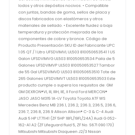
lodos y otros depósitos nocivos. • Compatible
con juntas, bandas de goma, sellos de placa y
discos fabricados con elastómeros y otros
materiales de sellado. • Excelente fluidez a baja
temperatura y protección mejorada de los
componentes de cobre y bronce. Código de
Producto Presentación SKU ID del Fabricante UPC
1.05 QT / 1 Litro UFSDVIMVL UL503 810050653541 1 US
Galon UFSDVIMVG UL503 810050653534 Paila de 5
Galones UFSDVIMVP UL503 810050653527 Tambor
de 55 Gal UFSDVIMVD UL503 810050653510 Tote de
265 Galones UFSDVIMVT UL503 810050653503 Este
producto cumple o supera los requisitos de: GM
GM DEXRON®VI, III, IIIH, IIE, II Ford Ford MERCON®
JASO JASO M315 1A-LV Toyota Toyota ATF WS
Mercedes Benz MB 236.1, 236.2, 236.3, 236.5, 236.6,
236.7, 236.8, 236.9 Allison Allison® C-3 & C-4 Audi
Audi 5 HP LT71141 (ZF 5HP 18FL/19FL/24A) Audi G 052-
162-A1 A2 (ZF Lifeguard fluid 5, ZF No. S671 090 170)
Mitsubishi Mitsubishi Diaqueen J2/3 Nissan