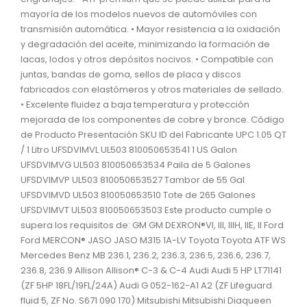
mayoría de los modelos nuevos de automóviles con
transmisión automática. • Mayor resistencia a la oxidación
y degradación del aceite, minimizando la formación de
lacas, lodos y otros depósitos nocivos. • Compatible con
juntas, bandas de goma, sellos de placa y discos
fabricados con elastómeros y otros materiales de sellado.
• Excelente fluidez a baja temperatura y protección
mejorada de los componentes de cobre y bronce. Código
de Producto Presentación SKU ID del Fabricante UPC 1.05 QT
/ 1 Litro UFSDVIMVL UL503 810050653541 1 US Galon
UFSDVIMVG UL503 810050653534 Paila de 5 Galones
UFSDVIMVP UL503 810050653527 Tambor de 55 Gal
UFSDVIMVD UL503 810050653510 Tote de 265 Galones
UFSDVIMVT UL503 810050653503 Este producto cumple o
supera los requisitos de: GM GM DEXRON®VI, III, IIIH, IIE, II Ford
Ford MERCON® JASO JASO M315 1A-LV Toyota Toyota ATF WS
Mercedes Benz MB 236.1, 236.2, 236.3, 236.5, 236.6, 236.7,
236.8, 236.9 Allison Allison® C-3 & C-4 Audi Audi 5 HP LT71141
(ZF 5HP 18FL/19FL/24A) Audi G 052-162-A1 A2 (ZF Lifeguard
fluid 5, ZF No. S671 090 170) Mitsubishi Mitsubishi Diaqueen