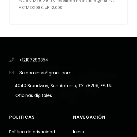
°C, ASTM D92 190 Viscosidad Brookfield @-40°C,
ASTM D2983, cP 12,000
+12107289354
8a.dominus@gmail.com
4040 Broadway, San Antonio, TX 78209, EE. UU.
Oficinas digitales
POLITICAS
NAVEGACIÓN
Política de privacidad
Inicio