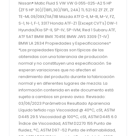
Nissan® Matic Fluid S VW VW G 055-025-A2 5 HP
(ZF 5 HP 30)/(18FL,30)/19FL, 24A) TL 521 62 ZF ZF, ZF
TE-ML 09/09X/11A/11B Mazda ATF D-II, M-III, M-V, FZ,
S-1, N-1, F-1, 3317 Honda ATF-Z1 (Except CVT’s) DW-1
Hyundai/Kia SP-II, SP-IV, SP-IVM, Red 1 Subaru ATF,
ATF 5AT BMW BMX 7045E BMW JWS 3309 (T-IV)
BMW LA 2634 Propiedades y Especificaciones*
*Las propiedades típicas son típicas de las
obtenidas con una tolerancia de producción
normal y no constituyen una especificación. Se
esperan variaciones que no afecten el
rendimiento del producto durante la fabricación
normal y en diferentes lugares de mezcla. La
información contenida en este documento está
sujeta a cambios sin previo aviso. Revisado:
03/06/2023 Parámetros Resultado Apariencia
Líquido teñido rojo Viscosidad @ 40°C, cSt, ASTM
D445 29.5 Viscosidad @ 100°C, cSt, ASTM D445 6.0
Índice de Viscosidad, ASTM D2270 155 Punto de
fluidez, °C, ASTM D97 -52 Punto de inflamabilidad,