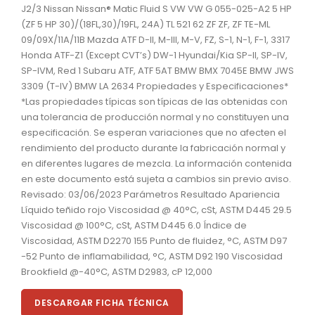
J2/3 Nissan Nissan® Matic Fluid S VW VW G 055-025-A2 5 HP
(ZF 5 HP 30)/(18FL,30)/19FL, 24A) TL 521 62 ZF ZF, ZF TE-ML
09/09X/11A/11B Mazda ATF D-II, M-III, M-V, FZ, S-1, N-1, F-1, 3317
Honda ATF-Z1 (Except CVT’s) DW-1 Hyundai/Kia SP-II, SP-IV,
SP-IVM, Red 1 Subaru ATF, ATF 5AT BMW BMX 7045E BMW JWS
3309 (T-IV) BMW LA 2634 Propiedades y Especificaciones*
*Las propiedades típicas son típicas de las obtenidas con
una tolerancia de producción normal y no constituyen una
especificación. Se esperan variaciones que no afecten el
rendimiento del producto durante la fabricación normal y
en diferentes lugares de mezcla. La información contenida
en este documento está sujeta a cambios sin previo aviso.
Revisado: 03/06/2023 Parámetros Resultado Apariencia
Líquido teñido rojo Viscosidad @ 40°C, cSt, ASTM D445 29.5
Viscosidad @ 100°C, cSt, ASTM D445 6.0 Índice de
Viscosidad, ASTM D2270 155 Punto de fluidez, °C, ASTM D97
-52 Punto de inflamabilidad, °C, ASTM D92 190 Viscosidad
Brookfield @-40°C, ASTM D2983, cP 12,000
DESCARGAR FICHA TÉCNICA