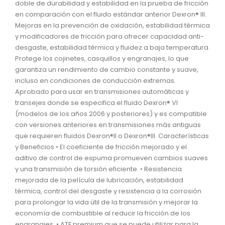
doble de durabilidad y estabilidad en la prueba de fricción
en comparación con el fluido estándar anterior Dexron® III.
Mejoras en la prevención de oxidación, estabilidad térmica
y modificadores de fricción para ofrecer capacidad anti-
desgaste, estabilidad térmica y fluidez a baja temperatura.
Protege los cojinetes, casquillos y engranajes, lo que
garantiza un rendimiento de cambio constante y suave,
incluso en condiciones de conducción extremas.
Aprobado para usar en transmisiones automáticas y
transejes donde se especifica el fluido Dexron® VI
(modelos de los años 2006 y posteriores) y es compatible
con versiones anteriores en transmisiones más antiguas
que requieren fluidos Dexron®II o Dexron®III. Características
y Beneficios • El coeficiente de fricción mejorado y el
aditivo de control de espuma promueven cambios suaves
y una transmisión de torsión eficiente. • Resistencia
mejorada de la película de lubricación, estabilidad
térmica, control del desgaste y resistencia a la corrosión
para prolongar la vida útil de la transmisión y mejorar la
economía de combustible al reducir la fricción de los
engranajes. • ATF premium que se puede utilizar para la