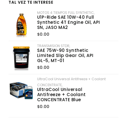
TAL VEZ TE INTERESE
MOTOS 4 TIEMPOS FULL SYNTHETIC,
U1P-Ride SAE 10W-40 Full
Synthetic 4T Engine Oil, API
SN, JASO MA2
$0.00
TRANSMISION STDR,
SAE 75W-90 Synthetic
Limited Slip Gear Oil, API
GL-5, MT-01
$0.00
UltraCool Universal Antifreeze + Coolant
CONCENTRATE,
UltraCool Universal
Antifreeze + Coolant
CONCENTRATE Blue
$0.00